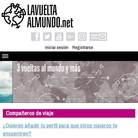
Iniciar sesión
Registrarse
Quienes somos
El proyecto
Blog
Viaja con nosotros
Camino solidario
Compañeros de viaje
Libros
Club de viajes
¿Quieres añadir tu perfil para que otros viajeros te
Compañeros de viaje
encuentren?