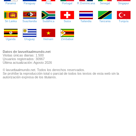
Panamá
Paraguay
Perú
Portugal
R.Dominicana
Senegal
Singapur
Sri Lanka
Suazilandia
Sudáfrica
Suiza
Tailandia
Tanzania
Turquía
Uganda
Uruguay
Vietnam
Zimbabue
Datos de lavueltaalmundo.net
Visitas únicas diarias: 1.500
Usuarios registrados: 30967
Última actualización: Agosto 2026
© lavueltaalmundo.net. Todos los derechos reservados.
Se prohíbe la reproducción total o parcial de todos los textos de esta web sin la
autorización expresa de los titulares.