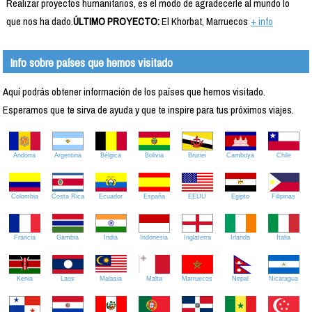
Realizar proyectos humanitarios, es el modo de agradecerle al mundo lo
que nos ha dado.
ÚLTIMO PROYECTO:
El Khorbat, Marruecos
+ info
Info sobre países que hemos visitado
Aquí podrás obtener información de los países que hemos visitado.
Esperamos que te sirva de ayuda y que te inspire para tus próximos viajes.
Andorra
Argentina
Bélgica
Bolivia
Brunei
Camboya
Chile
Colombia
Costa Rica
Ecuador
España
EEUU
Egipto
Filipinas
Francia
Gambia
India
Indonesia
Inglaterra
Irlanda
Italia
Kenia
Laos
Malasia
Malta
Marruecos
Nepal
Nicaragua