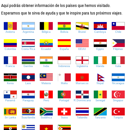
Aquí podrás obtener información de los países que hemos visitado.
Esperamos que te sirva de ayuda y que te inspire para tus próximos viajes.
Andorra
Argentina
Bélgica
Bolivia
Brunei
Camboya
Chile
Colombia
Costa Rica
Ecuador
España
EEUU
Egipto
Filipinas
Francia
Gambia
India
Indonesia
Inglaterra
Irlanda
Italia
Kenia
Laos
Malasia
Malta
Marruecos
Nepal
Nicaragua
Panamá
Paraguay
Perú
Portugal
R.Dominicana
Senegal
Singapur
Sri Lanka
Suazilandia
Sudáfrica
Suiza
Tailandia
Tanzania
Turquía