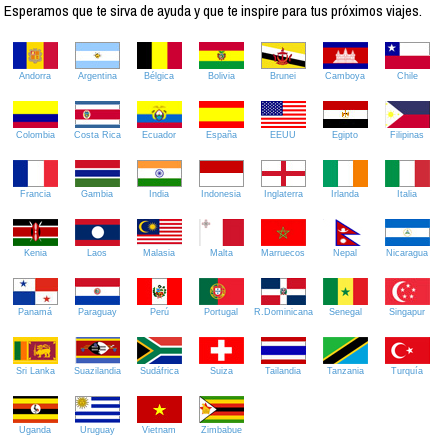
Esperamos que te sirva de ayuda y que te inspire para tus próximos viajes.
Andorra
Argentina
Bélgica
Bolivia
Brunei
Camboya
Chile
Colombia
Costa Rica
Ecuador
España
EEUU
Egipto
Filipinas
Francia
Gambia
India
Indonesia
Inglaterra
Irlanda
Italia
Kenia
Laos
Malasia
Malta
Marruecos
Nepal
Nicaragua
Panamá
Paraguay
Perú
Portugal
R.Dominicana
Senegal
Singapur
Sri Lanka
Suazilandia
Sudáfrica
Suiza
Tailandia
Tanzania
Turquía
Uganda
Uruguay
Vietnam
Zimbabue