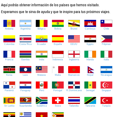
Aquí podrás obtener información de los países que hemos visitado.
Esperamos que te sirva de ayuda y que te inspire para tus próximos viajes.
Andorra
Argentina
Bélgica
Bolivia
Brunei
Camboya
Chile
Colombia
Costa Rica
Ecuador
España
EEUU
Egipto
Filipinas
Francia
Gambia
India
Indonesia
Inglaterra
Irlanda
Italia
Kenia
Laos
Malasia
Malta
Marruecos
Nepal
Nicaragua
Panamá
Paraguay
Perú
Portugal
R.Dominicana
Senegal
Singapur
Sri Lanka
Suazilandia
Sudáfrica
Suiza
Tailandia
Tanzania
Turquía