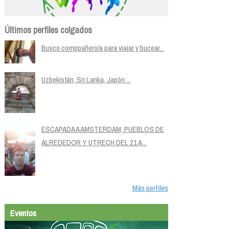
Últimos perfiles colgados
Busco comppañero/a para viajar y bucear...
Uzbekistán, Sri Lanka, Japón ...
ESCAPADA A AMSTERDAM, PUEBLOS DE
ALREDEDOR Y UTRECH DEL 21 A...
Más perfiles
Eventos