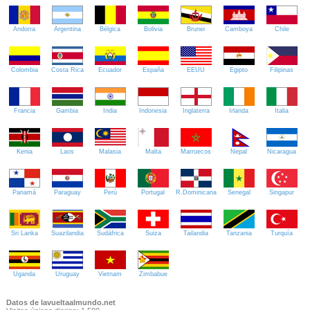
Andorra
Argentina
Bélgica
Bolivia
Brunei
Camboya
Chile
Colombia
Costa Rica
Ecuador
España
EEUU
Egipto
Filipinas
Francia
Gambia
India
Indonesia
Inglaterra
Irlanda
Italia
Kenia
Laos
Malasia
Malta
Marruecos
Nepal
Nicaragua
Panamá
Paraguay
Perú
Portugal
R.Dominicana
Senegal
Singapur
Sri Lanka
Suazilandia
Sudáfrica
Suiza
Tailandia
Tanzania
Turquía
Uganda
Uruguay
Vietnam
Zimbabue
Datos de lavueltaalmundo.net