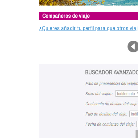
Compañeros de viaje
¿Quieres añadir tu perfil para que otros vi