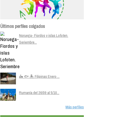
Últimos perfiles colgados
Noruega- Fiordos y islas Lofoten.
Seriembre...
🛵 🐟 🏝️ Filipinas Enero ...
Rumanía del 26/09 al 5/10...
Más perfiles