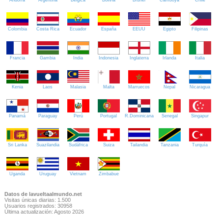
Colombia
Costa Rica
Ecuador
España
EEUU
Egipto
Filipinas
Francia
Gambia
India
Indonesia
Inglaterra
Irlanda
Italia
Kenia
Laos
Malasia
Malta
Marruecos
Nepal
Nicaragua
Panamá
Paraguay
Perú
Portugal
R.Dominicana
Senegal
Singapur
Sri Lanka
Suazilandia
Sudáfrica
Suiza
Tailandia
Tanzania
Turquía
Uganda
Uruguay
Vietnam
Zimbabue
Datos de lavueltaalmundo.net
Visitas únicas diarias: 1.500
Usuarios registrados: 30958
Última actualización: Agosto 2026