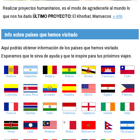
Realizar proyectos humanitarios, es el modo de agradecerle al mundo lo
que nos ha dado.
ÚLTIMO PROYECTO:
El Khorbat, Marruecos
+ info
Info sobre países que hemos visitado
Aquí podrás obtener información de los países que hemos visitado.
Esperamos que te sirva de ayuda y que te inspire para tus próximos viajes.
Andorra
Argentina
Bélgica
Bolivia
Brunei
Camboya
Chile
Colombia
Costa Rica
Ecuador
España
EEUU
Egipto
Filipinas
Francia
Gambia
India
Indonesia
Inglaterra
Irlanda
Italia
Kenia
Laos
Malasia
Malta
Marruecos
Nepal
Nicaragua