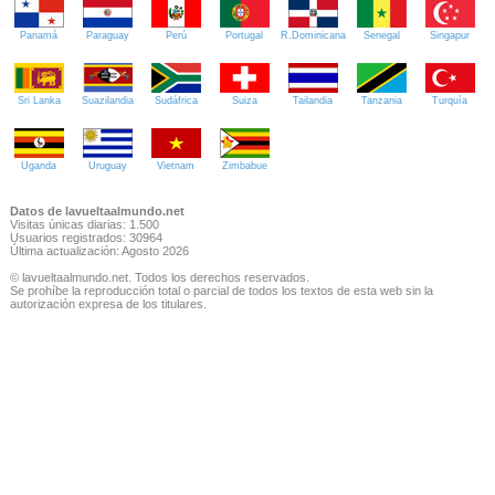
Panamá
Paraguay
Perú
Portugal
R.Dominicana
Senegal
Singapur
Sri Lanka
Suazilandia
Sudáfrica
Suiza
Tailandia
Tanzania
Turquía
Uganda
Uruguay
Vietnam
Zimbabue
Datos de lavueltaalmundo.net
Visitas únicas diarias: 1.500
Usuarios registrados: 30964
Última actualización: Agosto 2026
© lavueltaalmundo.net. Todos los derechos reservados.
Se prohíbe la reproducción total o parcial de todos los textos de esta web sin la
autorización expresa de los titulares.