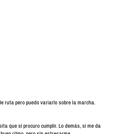
de ruta pero puedo variarlo sobre la marcha.
ita que sí procuro cumplir. Lo demás, si me da
 a buen ritmo, pero sin estresarme.