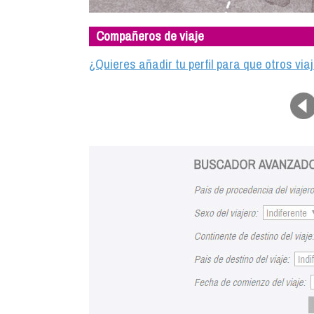
Compañeros de viaje
¿Quieres añadir tu perfil para que otros vi