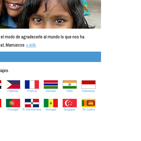
 el modo de agradecerle al mundo lo que nos ha
at, Marruecos
+ info
iajes.
Filipinas
Francia
Gambia
India
Indonesia
Portugal
R.Dominicana
Senegal
Singapur
Sri Lanka