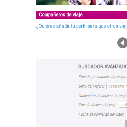
Compañeros de viaje
¿Quieres añadir tu perfil para que otros vi