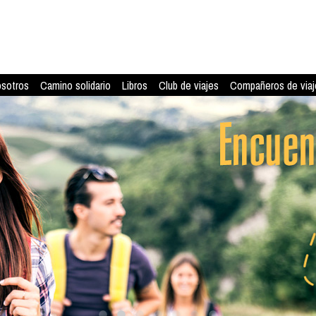
osotros
Camino solidario
Libros
Club de viajes
Compañeros de viaj