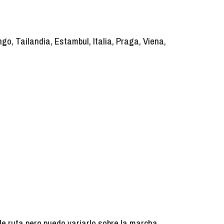
, Tailandia, Estambul, Italia, Praga, Viena,
de ruta pero puedo variarlo sobre la marcha.