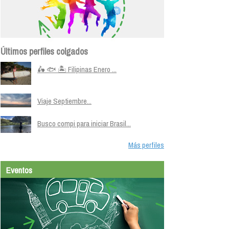
Últimos perfiles colgados
🛵 🐟 🏝️ Filipinas Enero ...
Viaje Septiembre...
Busco compi para iniciar Brasil...
Más perfiles
Eventos