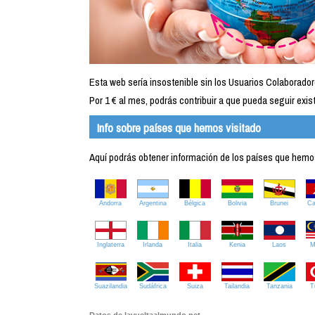
Esta web sería insostenible sin los Usuarios Colaborador
Por 1 € al mes, podrás contribuir a que pueda seguir exist
Info sobre países que hemos visitado
Aquí podrás obtener información de los países que hemos 
Andorra
Argentina
Bélgica
Bolivia
Brunei
C
Inglaterra
Irlanda
Italia
Kenia
Laos
M
Suazilandia
Sudáfrica
Suiza
Tailandia
Tanzania
T