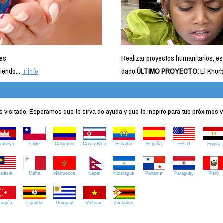
es.
Realizar proyectos humanitarios, es
iendo...
+ info
dado.
ÚLTIMO PROYECTO:
El Khorb
visitado. Esperamos que te sirva de ayuda y que te inspire para tus próximos v
amboya
Chile
Colombia
Costa Rica
Ecuador
España
EEUU
Egipto
alasia
Malta
Marruecos
Nepal
Nicaragua
Panamá
Paraguay
Perú
urquía
Uganda
Uruguay
Vietnam
Zimbabue