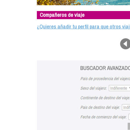
Compañeros de viaje
¿Quieres añadir tu perfil para que otros vi