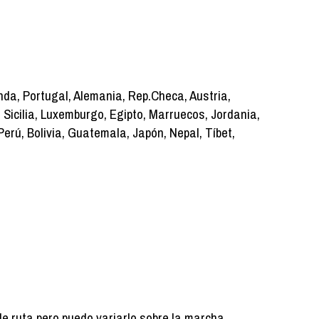
anda, Portugal, Alemania, Rep.Checa, Austria,
a, Sicilia, Luxemburgo, Egipto, Marruecos, Jordania,
erú, Bolivia, Guatemala, Japón, Nepal, Tíbet,
de ruta pero puedo variarlo sobre la marcha.