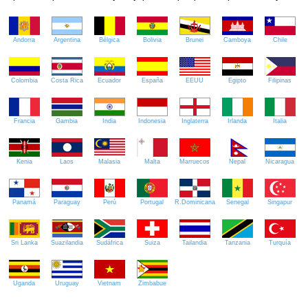
Andorra
Argentina
Bélgica
Bolivia
Brunei
Camboya
Chile
Colombia
Costa Rica
Ecuador
España
EEUU
Egipto
Filipinas
Francia
Gambia
India
Indonesia
Inglaterra
Irlanda
Italia
Kenia
Laos
Malasia
Malta
Marruecos
Nepal
Nicaragua
Panamá
Paraguay
Perú
Portugal
R.Dominicana
Senegal
Singapur
Sri Lanka
Suazilandia
Sudáfrica
Suiza
Tailandia
Tanzania
Turquía
Uganda
Uruguay
Vietnam
Zimbabue