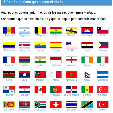
Info sobre países que hemos visitado
Aquí podrás obtener información de los países que hemos visitado.
Esperamos que te sirva de ayuda y que te inspire para tus próximos viajes.
Andorra
Argentina
Bélgica
Bolivia
Brunei
Camboya
Chile
Colombia
Costa Rica
Ecuador
España
EEUU
Egipto
Filipinas
Francia
Gambia
India
Indonesia
Inglaterra
Irlanda
Italia
Kenia
Laos
Malasia
Malta
Marruecos
Nepal
Nicaragua
Panamá
Paraguay
Perú
Portugal
R.Dominicana
Senegal
Singapur
Sri Lanka
Suazilandia
Sudáfrica
Suiza
Tailandia
Tanzania
Turquía