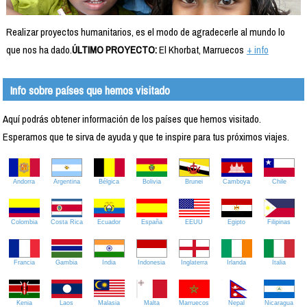
Realizar proyectos humanitarios, es el modo de agradecerle al mundo lo
que nos ha dado.
ÚLTIMO PROYECTO:
El Khorbat, Marruecos
+ info
Info sobre países que hemos visitado
Aquí podrás obtener información de los países que hemos visitado.
Esperamos que te sirva de ayuda y que te inspire para tus próximos viajes.
Andorra
Argentina
Bélgica
Bolivia
Brunei
Camboya
Chile
Colombia
Costa Rica
Ecuador
España
EEUU
Egipto
Filipinas
Francia
Gambia
India
Indonesia
Inglaterra
Irlanda
Italia
Kenia
Laos
Malasia
Malta
Marruecos
Nepal
Nicaragua