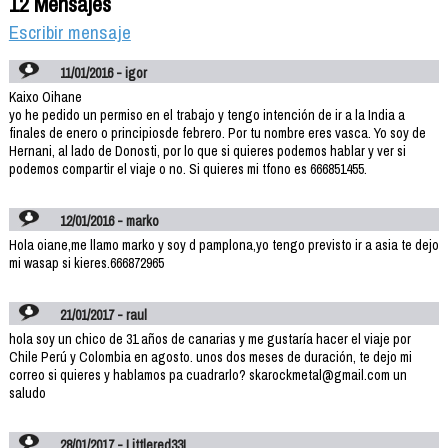
12 Mensajes
Escribir mensaje
11/01/2016 - igor
Kaixo Oihane
yo he pedido un permiso en el trabajo y tengo intención de ir a la India a
finales de enero o principiosde febrero. Por tu nombre eres vasca. Yo soy de
Hernani, al lado de Donosti, por lo que si quieres podemos hablar y ver si
podemos compartir el viaje o no. Si quieres mi tfono es 666851455.
12/01/2016 - marko
Hola oiane,me llamo marko y soy d pamplona,yo tengo previsto ir a asia te dejo
mi wasap si kieres.666872965
21/01/2017 - raul
hola soy un chico de 31 años de canarias y me gustaría hacer el viaje por
Chile Perú y Colombia en agosto. unos dos meses de duración, te dejo mi
correo si quieres y hablamos pa cuadrarlo? skarockmetal@gmail.com un
saludo
28/01/2017 - Littlered33!