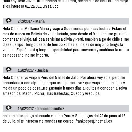
Hola soy José Javier, mi intención es ir a Perú, desde el 8 de abril al 1 de mayo.
si os interesa 610327681. un saludo
7/02/2017 - María
Hola Oihane! Me llamo María y viajo a Sudamérica por esas fechas. Estaré el
mes de marzo en Bolivia de voluntariado, pero desde el 9 de abril me gustaría
comenzar el viaje. Mi idea es visitar Bolivia y Perú, también algo de chile si me
diese tiempo. Tengo bastante tiempo xq hasta finales de mayo no tengo la
vuelta a España, así q tengo disponibilidad para moverme y modificar la ruta si
es necesario, no me importa.
15/02/2017 - Jesica
Hola Oihane, yo viajo a Perú del 5 al 26 de Julio. Por ahora voy sola, pero me
encantaría ir con alguien porque es la primera vez que viajo sola tan lejos y
me da un poco de cosa...me gustaría ir unos días a Iquitos a conocer la selva
amazónica, Machu Pichu, Islas Ballestas, Cuzco y Arequipa
16/02/2017 - francisco muñoz
hola en Julio tengo planeado viajar a Peru y Galapagos del 29 de junio al 16
de Julio, si te interesa me mandas un correo, frankpepe@hotmail.es