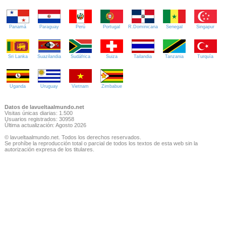
Panamá
Paraguay
Perú
Portugal
R.Dominicana
Senegal
Singapur
Sri Lanka
Suazilandia
Sudáfrica
Suiza
Tailandia
Tanzania
Turquía
Uganda
Uruguay
Vietnam
Zimbabue
Datos de lavueltaalmundo.net
Visitas únicas diarias: 1.500
Usuarios registrados: 30958
Última actualización: Agosto 2026
© lavueltaalmundo.net. Todos los derechos reservados.
Se prohíbe la reproducción total o parcial de todos los textos de esta web sin la
autorización expresa de los titulares.