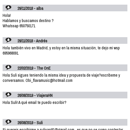
29/11/2018 - alba
Hola!
Hablamos y buscamos destino ?
Whatssap 650750171
29/11/2018 - Andrés
Hola también vivo en Madrid, y estoy en la misma situación, te dejo mi wsp
695968091
22/02/2019 - The OnE
Hola Suli sigues teniendo la misma idea y propuesta de viaje?escribeme y
conversamos. Obi_flavamusic@hotmail.com
26/08/2019 - ViajeraHN
Hola Suli! A qué email te puedo escribir?
26/08/2019 - Suli
Si quereis escribirme a sulivan81@gmail.com , es que no se como contestar