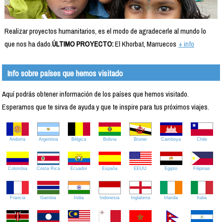
Realizar proyectos humanitarios, es el modo de agradecerle al mundo lo
que nos ha dado.
ÚLTIMO PROYECTO:
El Khorbat, Marruecos
+ info
Info sobre países que hemos visitado
Aquí podrás obtener información de los países que hemos visitado.
Esperamos que te sirva de ayuda y que te inspire para tus próximos viajes.
Andorra
Argentina
Bélgica
Bolivia
Brunei
Camboya
Chile
Colombia
Costa Rica
Ecuador
España
EEUU
Egipto
Filipinas
Francia
Gambia
India
Indonesia
Inglaterra
Irlanda
Italia