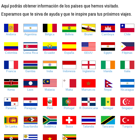
Aquí podrás obtener información de los países que hemos visitado.
Esperamos que te sirva de ayuda y que te inspire para tus próximos viajes.
Andorra
Argentina
Bélgica
Bolivia
Brunei
Camboya
Chile
Colombia
Costa Rica
Ecuador
España
EEUU
Egipto
Filipinas
Francia
Gambia
India
Indonesia
Inglaterra
Irlanda
Italia
Kenia
Laos
Malasia
Malta
Marruecos
Nepal
Nicaragua
Panamá
Paraguay
Perú
Portugal
R.Dominicana
Senegal
Singapur
Sri Lanka
Suazilandia
Sudáfrica
Suiza
Tailandia
Tanzania
Turquía