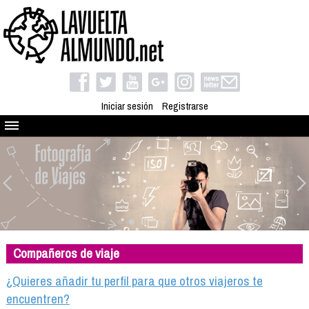
Iniciar sesión
Registrarse
Quienes somos
El proyecto
Blog
Viaja con nosotros
Camino solidario
Compañeros de viaje
Libros
Club de viajes
¿Quieres añadir tu perfil para que otros viajeros te
Compañeros de viaje
encuentren?