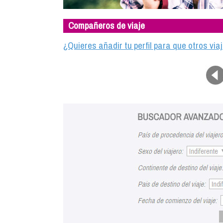
Compañeros de viaje
¿Quieres añadir tu perfil para que otros vi