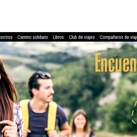
osotros
Camino solidario
Libros
Club de viajes
Compañeros de viaj