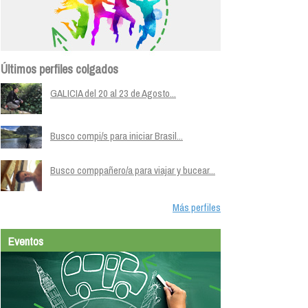
Últimos perfiles colgados
GALICIA del 20 al 23 de Agosto...
Busco compi/s para iniciar Brasil...
Busco comppañero/a para viajar y bucear...
Más perfiles
Eventos