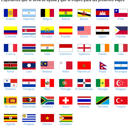
Andorra
Argentina
Bélgica
Bolivia
Brunei
Camboya
Chile
Colombia
Costa Rica
Ecuador
España
EEUU
Egipto
Filipinas
Francia
Gambia
India
Indonesia
Inglaterra
Irlanda
Italia
Kenia
Laos
Malasia
Malta
Marruecos
Nepal
Nicaragua
Panamá
Paraguay
Perú
Portugal
R.Dominicana
Senegal
Singapur
Sri Lanka
Suazilandia
Sudáfrica
Suiza
Tailandia
Tanzania
Turquía
Uganda
Uruguay
Vietnam
Zimbabue