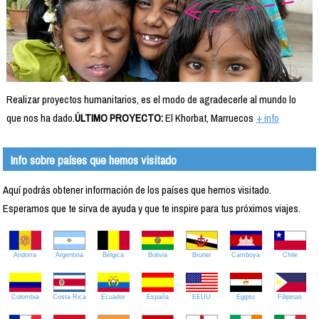
Realizar proyectos humanitarios, es el modo de agradecerle al mundo lo
que nos ha dado.
ÚLTIMO PROYECTO:
El Khorbat, Marruecos
+ info
Info sobre países que hemos visitado
Aquí podrás obtener información de los países que hemos visitado.
Esperamos que te sirva de ayuda y que te inspire para tus próximos viajes.
Andorra
Argentina
Bélgica
Bolivia
Brunei
Camboya
Chile
Colombia
Costa Rica
Ecuador
España
EEUU
Egipto
Filipinas