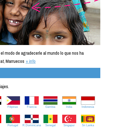
 el modo de agradecerle al mundo lo que nos ha
at, Marruecos
+ info
iajes.
Filipinas
Francia
Gambia
India
Indonesia
Portugal
R.Dominicana
Senegal
Singapur
Sri Lanka