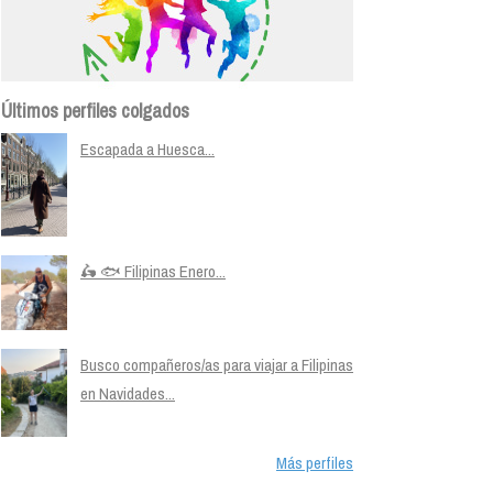
Últimos perfiles colgados
Escapada a Huesca...
🛵 🐟 Filipinas Enero...
Busco compañeros/as para viajar a Filipinas
en Navidades...
Más perfiles