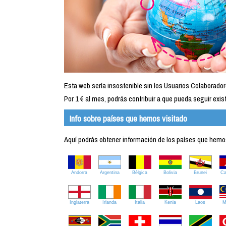
Esta web sería insostenible sin los Usuarios Colaborador
Por 1 € al mes, podrás contribuir a que pueda seguir exist
Info sobre países que hemos visitado
Aquí podrás obtener información de los países que hemos 
Andorra
Argentina
Bélgica
Bolivia
Brunei
C
Inglaterra
Irlanda
Italia
Kenia
Laos
M