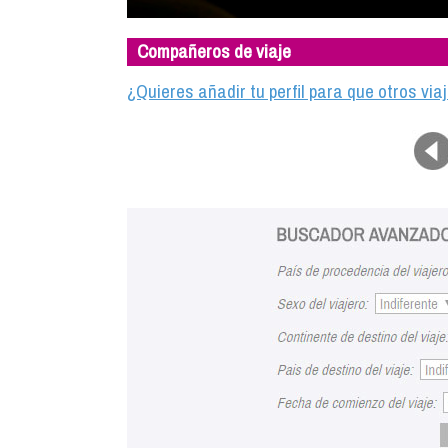
Compañeros de viaje
¿Quieres añadir tu perfil para que otros vi