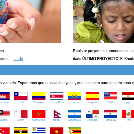
es.
Realizar proyectos humanitarios, es
iendo...
+ info
dado.
ÚLTIMO PROYECTO:
El Khorb
visitado. Esperamos que te sirva de ayuda y que te inspire para tus próximos v
amboya
Chile
Colombia
Costa Rica
Ecuador
España
EEUU
Egipto
alasia
Malta
Marruecos
Nepal
Nicaragua
Panamá
Paraguay
Perú