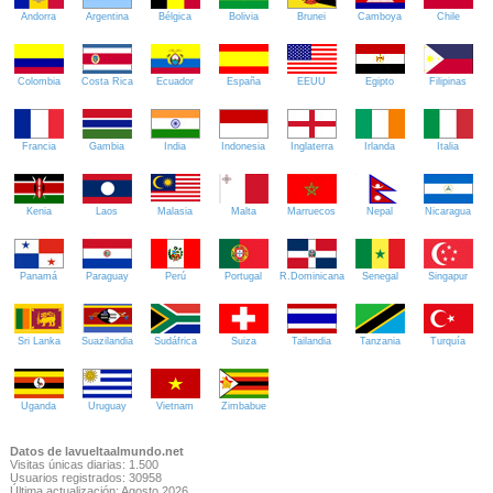
Andorra
Argentina
Bélgica
Bolivia
Brunei
Camboya
Chile
Colombia
Costa Rica
Ecuador
España
EEUU
Egipto
Filipinas
Francia
Gambia
India
Indonesia
Inglaterra
Irlanda
Italia
Kenia
Laos
Malasia
Malta
Marruecos
Nepal
Nicaragua
Panamá
Paraguay
Perú
Portugal
R.Dominicana
Senegal
Singapur
Sri Lanka
Suazilandia
Sudáfrica
Suiza
Tailandia
Tanzania
Turquía
Uganda
Uruguay
Vietnam
Zimbabue
Datos de lavueltaalmundo.net
Visitas únicas diarias: 1.500
Usuarios registrados: 30958
Última actualización: Agosto 2026