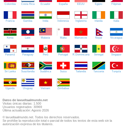
Colombia
Costa Rica
Ecuador
España
EEUU
Egipto
Filipinas
Francia
Gambia
India
Indonesia
Inglaterra
Irlanda
Italia
Kenia
Laos
Malasia
Malta
Marruecos
Nepal
Nicaragua
Panamá
Paraguay
Perú
Portugal
R.Dominicana
Senegal
Singapur
Sri Lanka
Suazilandia
Sudáfrica
Suiza
Tailandia
Tanzania
Turquía
Uganda
Uruguay
Vietnam
Zimbabue
Datos de lavueltaalmundo.net
Visitas únicas diarias: 1.500
Usuarios registrados: 30969
Última actualización: Agosto 2026
© lavueltaalmundo.net. Todos los derechos reservados.
Se prohíbe la reproducción total o parcial de todos los textos de esta web sin la
autorización expresa de los titulares.