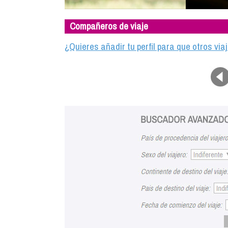
Compañeros de viaje
¿Quieres añadir tu perfil para que otros vi