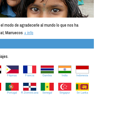
 el modo de agradecerle al mundo lo que nos ha
at, Marruecos
+ info
iajes.
Filipinas
Francia
Gambia
India
Indonesia
Portugal
R.Dominicana
Senegal
Singapur
Sri Lanka