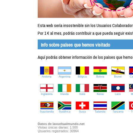
Esta web sería insostenible sin los Usuarios Colaborador
Por 1 € al mes, podrás contribuir a que pueda seguir exist
Info sobre países que hemos visitado
Aquí podrás obtener información de los países que hemos 
Andorra
Argentina
Bélgica
Bolivia
Brunei
C
Inglaterra
Irlanda
Italia
Kenia
Laos
M
Suazilandia
Sudáfrica
Suiza
Tailandia
Tanzania
T
Datos de lavueltaalmundo.net
Visitas únicas diarias: 1.500
Usuarios registrados: 30964