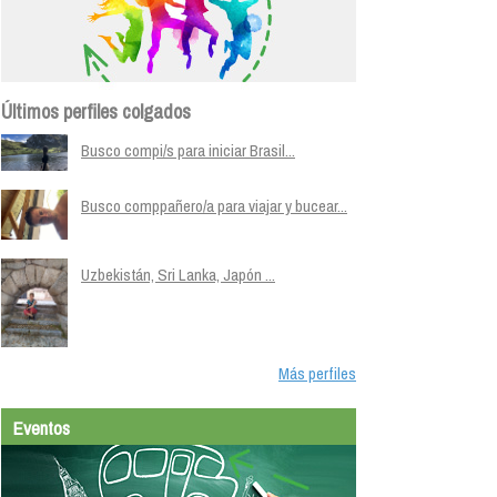
Últimos perfiles colgados
Busco compi/s para iniciar Brasil...
Busco comppañero/a para viajar y bucear...
Uzbekistán, Sri Lanka, Japón ...
Más perfiles
Eventos