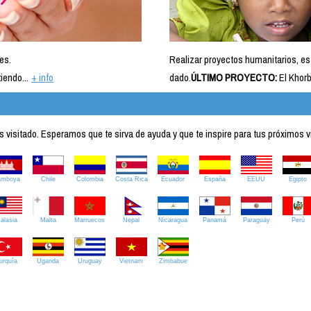
es.
Realizar proyectos humanitarios, es
iendo...
+ info
dado.
ÚLTIMO PROYECTO:
El Khorb
visitado. Esperamos que te sirva de ayuda y que te inspire para tus próximos v
amboya
Chile
Colombia
Costa Rica
Ecuador
España
EEUU
Egipto
alasia
Malta
Marruecos
Nepal
Nicaragua
Panamá
Paraguay
Perú
urquía
Uganda
Uruguay
Vietnam
Zimbabue