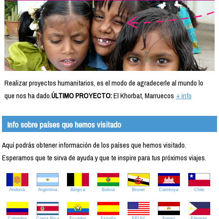
Realizar proyectos humanitarios, es el modo de agradecerle al mundo lo
que nos ha dado.
ÚLTIMO PROYECTO:
El Khorbat, Marruecos
+ info
Info sobre países que hemos visitado
Aquí podrás obtener información de los países que hemos visitado.
Esperamos que te sirva de ayuda y que te inspire para tus próximos viajes.
Andorra
Argentina
Bélgica
Bolivia
Brunei
Camboya
Chile
Colombia
Costa Rica
Ecuador
España
EEUU
Egipto
Filipinas