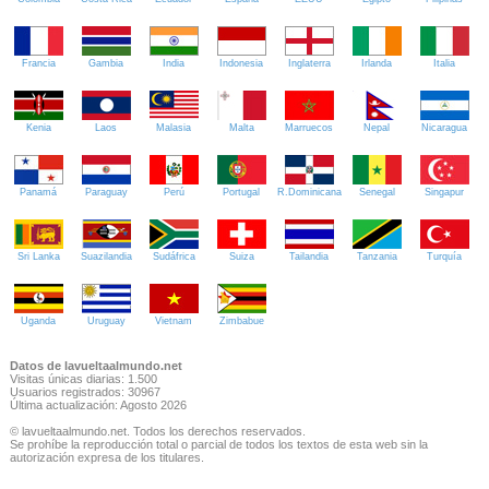
Francia
Gambia
India
Indonesia
Inglaterra
Irlanda
Italia
Kenia
Laos
Malasia
Malta
Marruecos
Nepal
Nicaragua
Panamá
Paraguay
Perú
Portugal
R.Dominicana
Senegal
Singapur
Sri Lanka
Suazilandia
Sudáfrica
Suiza
Tailandia
Tanzania
Turquía
Uganda
Uruguay
Vietnam
Zimbabue
Datos de lavueltaalmundo.net
Visitas únicas diarias: 1.500
Usuarios registrados: 30967
Última actualización: Agosto 2026
© lavueltaalmundo.net. Todos los derechos reservados.
Se prohíbe la reproducción total o parcial de todos los textos de esta web sin la
autorización expresa de los titulares.