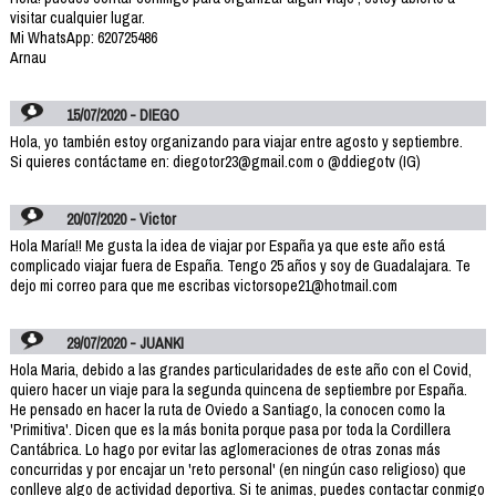
visitar cualquier lugar.
Mi WhatsApp: 620725486
Arnau
15/07/2020 - DIEGO
Hola, yo también estoy organizando para viajar entre agosto y septiembre.
Si quieres contáctame en: diegotor23@gmail.com o @ddiegotv (IG)
20/07/2020 - Victor
Hola María!! Me gusta la idea de viajar por España ya que este año está
complicado viajar fuera de España. Tengo 25 años y soy de Guadalajara. Te
dejo mi correo para que me escribas victorsope21@hotmail.com
29/07/2020 - JUANKI
Hola Maria, debido a las grandes particularidades de este año con el Covid,
quiero hacer un viaje para la segunda quincena de septiembre por España.
He pensado en hacer la ruta de Oviedo a Santiago, la conocen como la
'Primitiva'. Dicen que es la más bonita porque pasa por toda la Cordillera
Cantábrica. Lo hago por evitar las aglomeraciones de otras zonas más
concurridas y por encajar un 'reto personal' (en ningún caso religioso) que
conlleve algo de actividad deportiva. Si te animas, puedes contactar conmigo