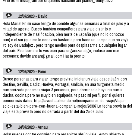
Este es mi Instagram por si quieres háblame ahí juandy_rodriguezz
12/07/2020 - David
Hola María! En mi caso tengo disponible algunas semanas a final de julio y a
mitad de agosto. Busco tambien compañeros para viaje distinto e
independiente de masificación, bien norte de España (que no lo conozco
aun) o el sur (que me lo conozco bastante pero hace un tiempo que no voy).
Yo soy de Badajoz , pero tengo medios para desplazarme a cualquier lugar
del país. Escríbeme si lo ves bien para organizar algo, incluso con mas
personas: davidmansan@gmail.com Hasta pronto!
12/07/2020 - Fanc
Busco personas para viajar, tengo previsto iniciar un viaje desde Jaén, con
destino, Sevilla, Cadiz, Huelva, Portugal, Galicia, en una furgoneta medio
camperizada podemos viajar 3 personas, pero dormir solo hay una cama,
ducha, cocina pero no muy bien equipada, te paso mi perfil, por si quieres
concer más datos. http://lavueltaalmundo.net/companeros-de-viaje/Viajar-
solo-esta-bien-pero-con-buena-compania-mejor/26387 La fecha prevista del
viaje esta prevista pero no cerrada a partir del día 25 de Julio.
14/07/2020 - Arnau
Hola! puedes contar conmigo para organizar algún viaje , estoy abierto a