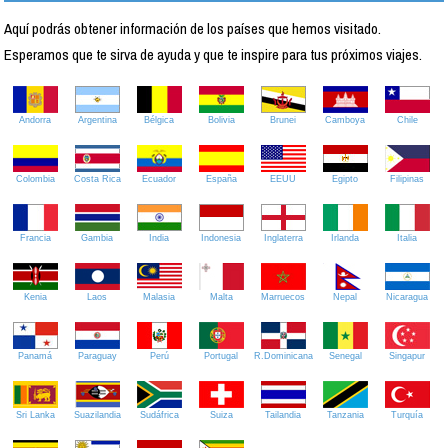
Aquí podrás obtener información de los países que hemos visitado.
Esperamos que te sirva de ayuda y que te inspire para tus próximos viajes.
Andorra
Argentina
Bélgica
Bolivia
Brunei
Camboya
Chile
Colombia
Costa Rica
Ecuador
España
EEUU
Egipto
Filipinas
Francia
Gambia
India
Indonesia
Inglaterra
Irlanda
Italia
Kenia
Laos
Malasia
Malta
Marruecos
Nepal
Nicaragua
Panamá
Paraguay
Perú
Portugal
R.Dominicana
Senegal
Singapur
Sri Lanka
Suazilandia
Sudáfrica
Suiza
Tailandia
Tanzania
Turquía