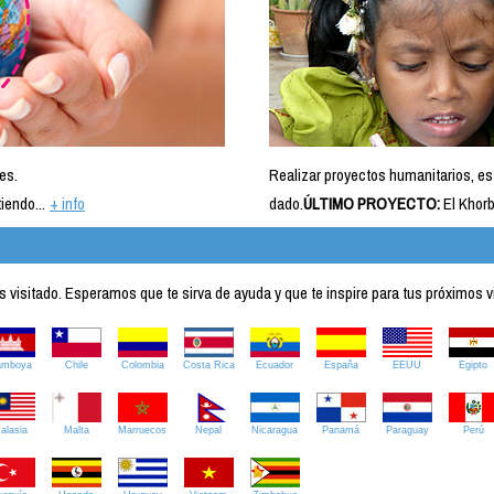
es.
Realizar proyectos humanitarios, es
iendo...
+ info
dado.
ÚLTIMO PROYECTO:
El Khorb
visitado. Esperamos que te sirva de ayuda y que te inspire para tus próximos v
amboya
Chile
Colombia
Costa Rica
Ecuador
España
EEUU
Egipto
alasia
Malta
Marruecos
Nepal
Nicaragua
Panamá
Paraguay
Perú