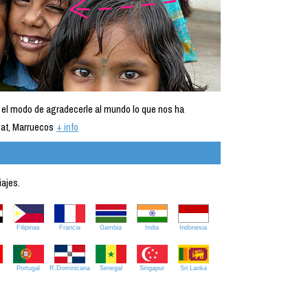
 el modo de agradecerle al mundo lo que nos ha
at, Marruecos
+ info
iajes.
Filipinas
Francia
Gambia
India
Indonesia
Portugal
R.Dominicana
Senegal
Singapur
Sri Lanka