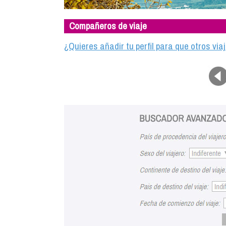
Compañeros de viaje
¿Quieres añadir tu perfil para que otros vi