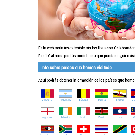
Esta web sería insostenible sin los Usuarios Colaborador
Por 1 € al mes, podrás contribuir a que pueda seguir exist
Info sobre países que hemos visitado
Aquí podrás obtener información de los países que hemos 
Andorra
Argentina
Bélgica
Bolivia
Brunei
C
Inglaterra
Irlanda
Italia
Kenia
Laos
M