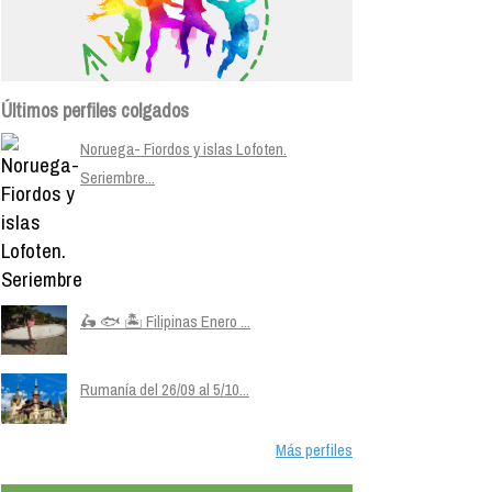
Últimos perfiles colgados
Noruega- Fiordos y islas Lofoten.
Seriembre...
🛵 🐟 🏝️ Filipinas Enero ...
Rumanía del 26/09 al 5/10...
Más perfiles