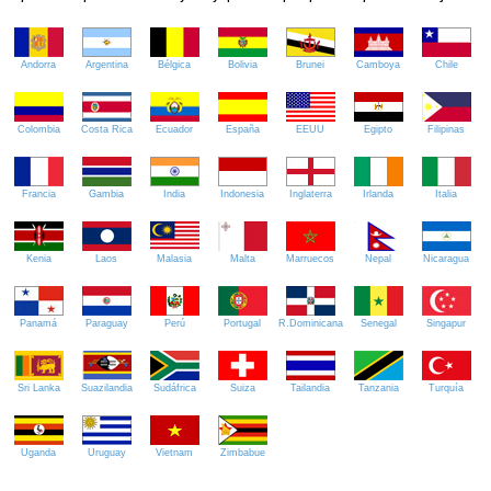
Andorra
Argentina
Bélgica
Bolivia
Brunei
Camboya
Chile
Colombia
Costa Rica
Ecuador
España
EEUU
Egipto
Filipinas
Francia
Gambia
India
Indonesia
Inglaterra
Irlanda
Italia
Kenia
Laos
Malasia
Malta
Marruecos
Nepal
Nicaragua
Panamá
Paraguay
Perú
Portugal
R.Dominicana
Senegal
Singapur
Sri Lanka
Suazilandia
Sudáfrica
Suiza
Tailandia
Tanzania
Turquía
Uganda
Uruguay
Vietnam
Zimbabue