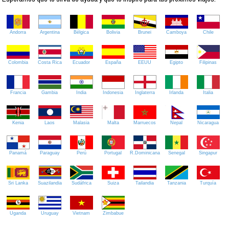
Andorra
Argentina
Bélgica
Bolivia
Brunei
Camboya
Chile
Colombia
Costa Rica
Ecuador
España
EEUU
Egipto
Filipinas
Francia
Gambia
India
Indonesia
Inglaterra
Irlanda
Italia
Kenia
Laos
Malasia
Malta
Marruecos
Nepal
Nicaragua
Panamá
Paraguay
Perú
Portugal
R.Dominicana
Senegal
Singapur
Sri Lanka
Suazilandia
Sudáfrica
Suiza
Tailandia
Tanzania
Turquía
Uganda
Uruguay
Vietnam
Zimbabue