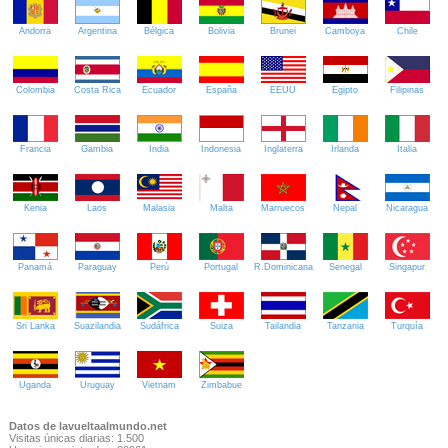
Andorra
Argentina
Bélgica
Bolivia
Brunei
Camboya
Chile
Colombia
Costa Rica
Ecuador
España
EEUU
Egipto
Filipinas
Francia
Gambia
India
Indonesia
Inglaterra
Irlanda
Italia
Kenia
Laos
Malasia
Malta
Marruecos
Nepal
Nicaragua
Panamá
Paraguay
Perú
Portugal
R.Dominicana
Senegal
Singapur
Sri Lanka
Suazilandia
Sudáfrica
Suiza
Tailandia
Tanzania
Turquía
Uganda
Uruguay
Vietnam
Zimbabue
Datos de lavueltaalmundo.net
Visitas únicas diarias: 1.500