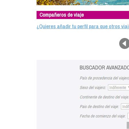
Compañeros de viaje
¿Quieres añadir tu perfil para que otros vi