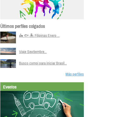
Últimos perfiles colgados
🛵 🐟 🏝️ Filipinas Enero ...
Viaje Septiembre...
Busco compi para iniciar Brasil...
Más perfiles
Eventos