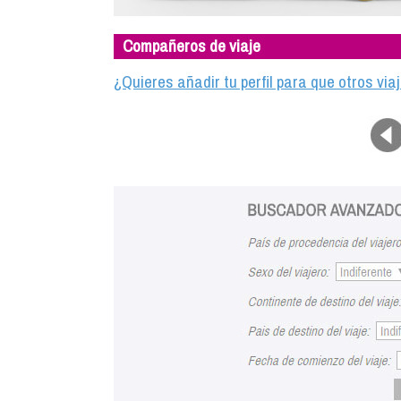
Compañeros de viaje
¿Quieres añadir tu perfil para que otros vi