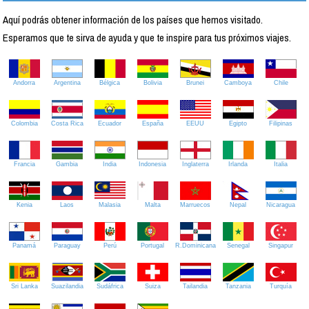
Aquí podrás obtener información de los países que hemos visitado.
Esperamos que te sirva de ayuda y que te inspire para tus próximos viajes.
Andorra
Argentina
Bélgica
Bolivia
Brunei
Camboya
Chile
Colombia
Costa Rica
Ecuador
España
EEUU
Egipto
Filipinas
Francia
Gambia
India
Indonesia
Inglaterra
Irlanda
Italia
Kenia
Laos
Malasia
Malta
Marruecos
Nepal
Nicaragua
Panamá
Paraguay
Perú
Portugal
R.Dominicana
Senegal
Singapur
Sri Lanka
Suazilandia
Sudáfrica
Suiza
Tailandia
Tanzania
Turquía