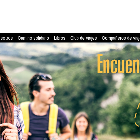
osotros
Camino solidario
Libros
Club de viajes
Compañeros de viaj