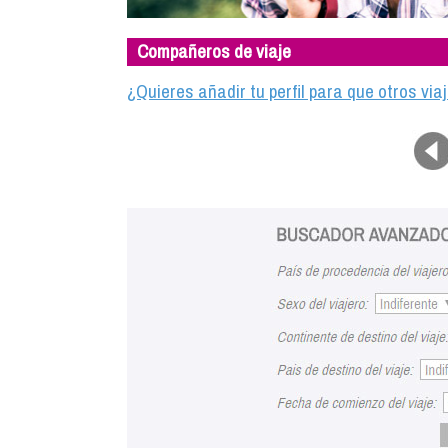
Compañeros de viaje
¿Quieres añadir tu perfil para que otros vi