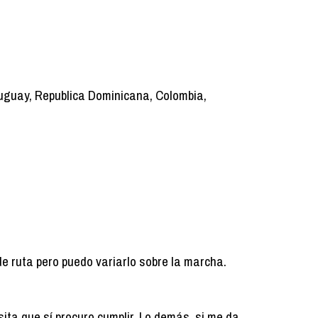
ruguay, Republica Dominicana, Colombia,
de ruta pero puedo variarlo sobre la marcha.
ita que sí procuro cumplir. Lo demás, si me da