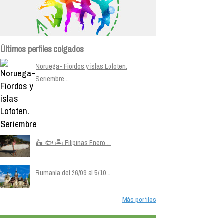
Últimos perfiles colgados
Noruega- Fiordos y islas Lofoten.
Seriembre...
🛵 🐟 🏝️ Filipinas Enero ...
Rumanía del 26/09 al 5/10...
Más perfiles