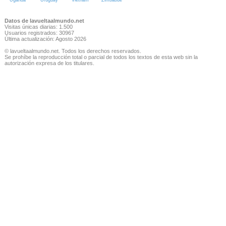
Uganda
Uruguay
Vietnam
Zimbabue
Datos de lavueltaalmundo.net
Visitas únicas diarias: 1.500
Usuarios registrados: 30967
Última actualización: Agosto 2026
© lavueltaalmundo.net. Todos los derechos reservados.
Se prohíbe la reproducción total o parcial de todos los textos de esta web sin la
autorización expresa de los titulares.