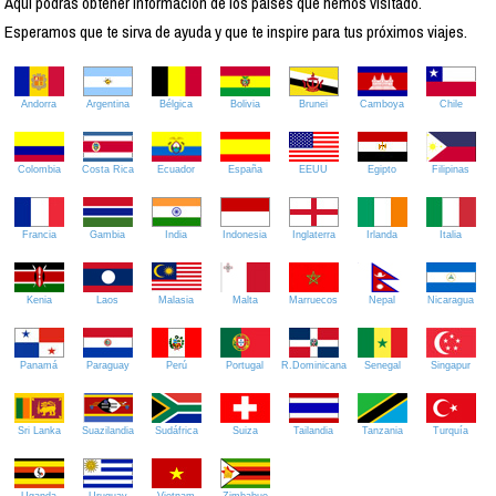
Aquí podrás obtener información de los países que hemos visitado.
Esperamos que te sirva de ayuda y que te inspire para tus próximos viajes.
Andorra
Argentina
Bélgica
Bolivia
Brunei
Camboya
Chile
Colombia
Costa Rica
Ecuador
España
EEUU
Egipto
Filipinas
Francia
Gambia
India
Indonesia
Inglaterra
Irlanda
Italia
Kenia
Laos
Malasia
Malta
Marruecos
Nepal
Nicaragua
Panamá
Paraguay
Perú
Portugal
R.Dominicana
Senegal
Singapur
Sri Lanka
Suazilandia
Sudáfrica
Suiza
Tailandia
Tanzania
Turquía