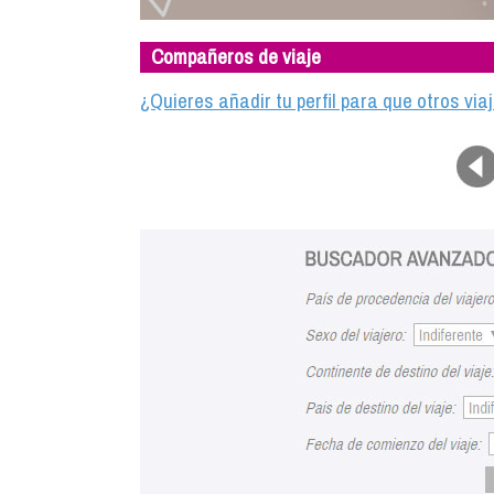
Compañeros de viaje
¿Quieres añadir tu perfil para que otros vi