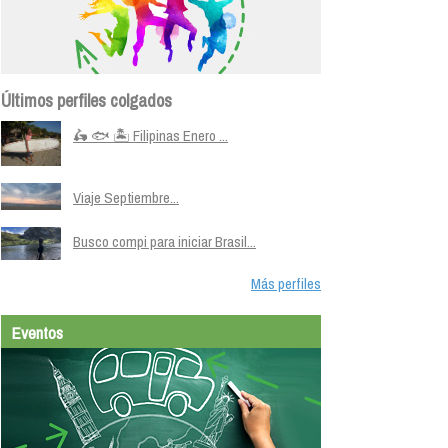
Últimos perfiles colgados
🛵 🐟 🏝️ Filipinas Enero ...
Viaje Septiembre...
Busco compi para iniciar Brasil...
Más perfiles
Eventos