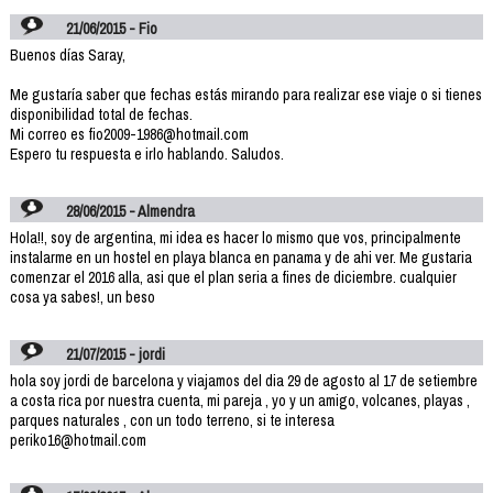
21/06/2015 - Fio
Buenos días Saray,
Me gustaría saber que fechas estás mirando para realizar ese viaje o si tienes
disponibilidad total de fechas.
Mi correo es fio2009-1986@hotmail.com
Espero tu respuesta e irlo hablando. Saludos.
28/06/2015 - Almendra
Hola!!, soy de argentina, mi idea es hacer lo mismo que vos, principalmente
instalarme en un hostel en playa blanca en panama y de ahi ver. Me gustaria
comenzar el 2016 alla, asi que el plan seria a fines de diciembre. cualquier
cosa ya sabes!, un beso
21/07/2015 - jordi
hola soy jordi de barcelona y viajamos del dia 29 de agosto al 17 de setiembre
a costa rica por nuestra cuenta, mi pareja , yo y un amigo, volcanes, playas ,
parques naturales , con un todo terreno, si te interesa
periko16@hotmail.com