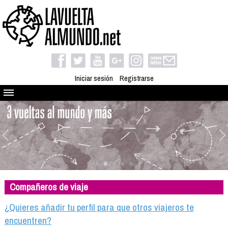
Iniciar sesión
Registrarse
Quienes somos
El proyecto
Blog
Viaja con nosotros
Camino solidario
Compañeros de viaje
Libros
Club de viajes
¿Quieres añadir tu perfil para que otros viajeros te
Compañeros de viaje
encuentren?