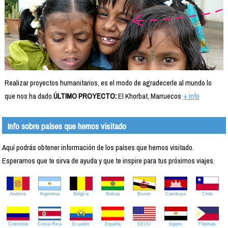
Realizar proyectos humanitarios, es el modo de agradecerle al mundo lo
que nos ha dado.
ÚLTIMO PROYECTO:
El Khorbat, Marruecos
+ info
Info sobre países que hemos visitado
Aquí podrás obtener información de los países que hemos visitado.
Esperamos que te sirva de ayuda y que te inspire para tus próximos viajes.
Andorra
Argentina
Bélgica
Bolivia
Brunei
Camboya
Chile
Colombia
Costa Rica
Ecuador
España
EEUU
Egipto
Filipinas