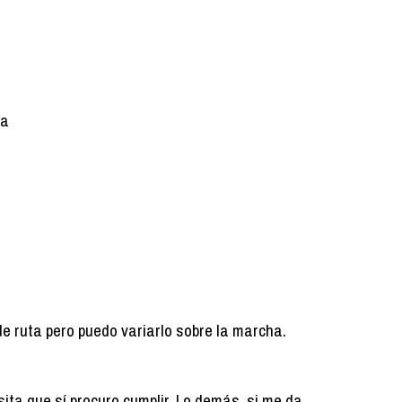
ia
de ruta pero puedo variarlo sobre la marcha.
ita que sí procuro cumplir. Lo demás, si me da