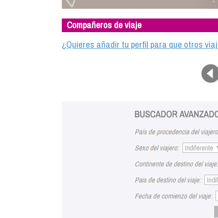
Compañeros de viaje
¿Quieres añadir tu perfil para que otros vi