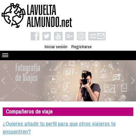
Iniciar sesión
Registrarse
Quienes somos
El proyecto
Blog
Viaja con nosotros
Camino solidario
Compañeros de viaje
Libros
Club de viajes
¿Quieres añadir tu perfil para que otros viajeros te
Compañeros de viaje
encuentren?