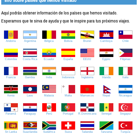
Aquí podrás obtener información de los países que hemos visitado.
Esperamos que te sirva de ayuda y que te inspire para tus próximos viajes.
Andorra
Argentina
Bélgica
Bolivia
Brunei
Camboya
Chile
Colombia
Costa Rica
Ecuador
España
EEUU
Egipto
Filipinas
Francia
Gambia
India
Indonesia
Inglaterra
Irlanda
Italia
Kenia
Laos
Malasia
Malta
Marruecos
Nepal
Nicaragua
Panamá
Paraguay
Perú
Portugal
R.Dominicana
Senegal
Singapur
Sri Lanka
Suazilandia
Sudáfrica
Suiza
Tailandia
Tanzania
Turquía