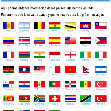
Aquí podrás obtener información de los países que hemos visitado.
Esperamos que te sirva de ayuda y que te inspire para tus próximos viajes.
Andorra
Argentina
Bélgica
Bolivia
Brunei
Camboya
Chile
Colombia
Costa Rica
Ecuador
España
EEUU
Egipto
Filipinas
Francia
Gambia
India
Indonesia
Inglaterra
Irlanda
Italia
Kenia
Laos
Malasia
Malta
Marruecos
Nepal
Nicaragua
Panamá
Paraguay
Perú
Portugal
R.Dominicana
Senegal
Singapur
Sri Lanka
Suazilandia
Sudáfrica
Suiza
Tailandia
Tanzania
Turquía