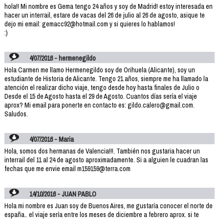
hola!! Mi nombre es Gema tengo 24 años y soy de Madrid! estoy interesada en
hacer un interrail, estare de vacas del 26 de julio al 26 de agosto, asique te
dejo mi email: gemacc92@hotmail.com y si quieres lo hablamos!
:)
4/07/2016 - hermenegildo
Hola Carmen me llamo Hermenegildo soy de Orihuela (Alicante), soy un
estudiante de Historia de Alicante. Tengo 21 años, siempre me ha llamado la
atención el realizar dicho viaje, tengo desde hoy hasta finales de Julio o
Desde el 15 de Agosto hasta el 29 de Agosto. Cuantos días sería el viaje
aprox? Mi email para ponerte en contacto es: gildo.calero@gmail.com.
Saludos.
4/07/2016 - Maria
Hola, somos dos hermanas de Valencia!!!. También nos gustaria hacer un
interrail del 11 al 24 de agosto aproximadamente. Si a alguien le cuadran las
fechas que me envie email m159159@terra.com
14/10/2016 - JUAN PABLO
Hola mi nombre es Juan soy de Buenos Aires, me gustaría conocer el norte de
españa.. el viaje sería entre los meses de diciembre a febrero aprox. si te