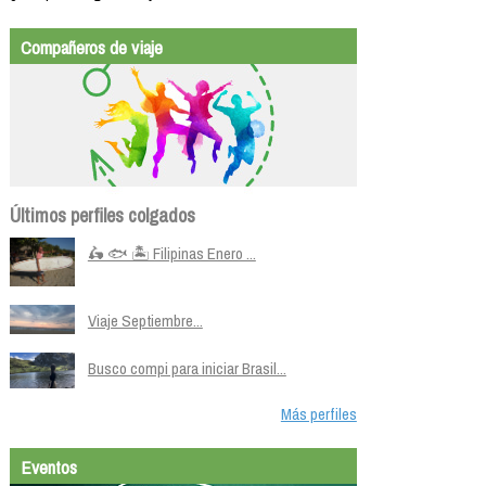
Compañeros de viaje
Últimos perfiles colgados
🛵 🐟 🏝️ Filipinas Enero ...
Viaje Septiembre...
Busco compi para iniciar Brasil...
Más perfiles
Eventos