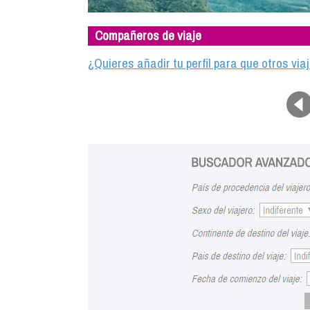
Compañeros de viaje
¿Quieres añadir tu perfil para que otros vi