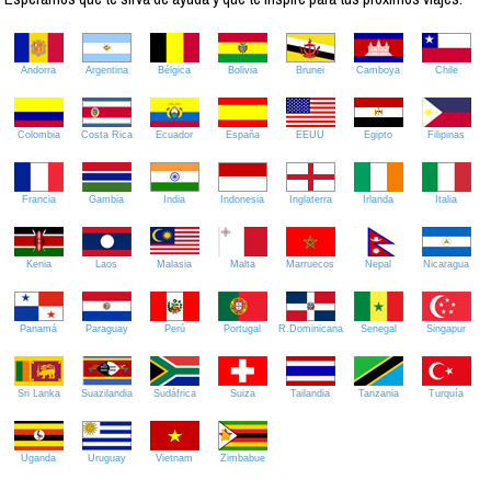
Andorra
Argentina
Bélgica
Bolivia
Brunei
Camboya
Chile
Colombia
Costa Rica
Ecuador
España
EEUU
Egipto
Filipinas
Francia
Gambia
India
Indonesia
Inglaterra
Irlanda
Italia
Kenia
Laos
Malasia
Malta
Marruecos
Nepal
Nicaragua
Panamá
Paraguay
Perú
Portugal
R.Dominicana
Senegal
Singapur
Sri Lanka
Suazilandia
Sudáfrica
Suiza
Tailandia
Tanzania
Turquía
Uganda
Uruguay
Vietnam
Zimbabue