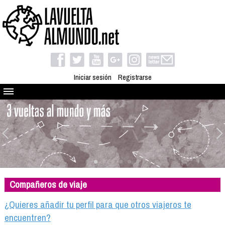
Iniciar sesión
Registrarse
Quienes somos
El proyecto
Blog
Viaja con nosotros
Camino solidario
Compañeros de viaje
Libros
Club de viajes
¿Quieres añadir tu perfil para que otros viajeros te
Compañeros de viaje
encuentren?