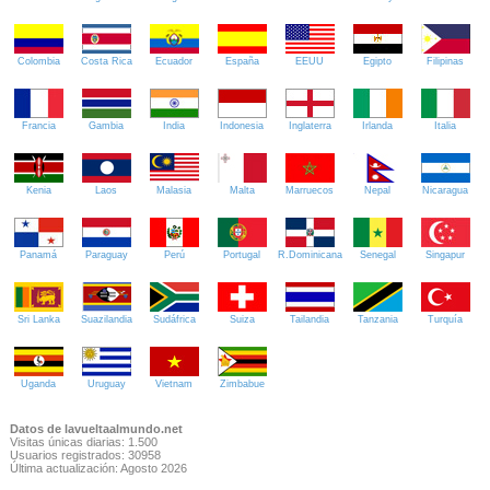
Colombia
Costa Rica
Ecuador
España
EEUU
Egipto
Filipinas
Francia
Gambia
India
Indonesia
Inglaterra
Irlanda
Italia
Kenia
Laos
Malasia
Malta
Marruecos
Nepal
Nicaragua
Panamá
Paraguay
Perú
Portugal
R.Dominicana
Senegal
Singapur
Sri Lanka
Suazilandia
Sudáfrica
Suiza
Tailandia
Tanzania
Turquía
Uganda
Uruguay
Vietnam
Zimbabue
Datos de lavueltaalmundo.net
Visitas únicas diarias: 1.500
Usuarios registrados: 30958
Última actualización: Agosto 2026