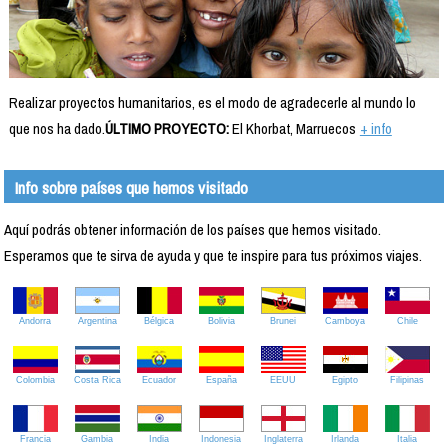
Realizar proyectos humanitarios, es el modo de agradecerle al mundo lo
que nos ha dado.
ÚLTIMO PROYECTO:
El Khorbat, Marruecos
+ info
Info sobre países que hemos visitado
Aquí podrás obtener información de los países que hemos visitado.
Esperamos que te sirva de ayuda y que te inspire para tus próximos viajes.
Andorra
Argentina
Bélgica
Bolivia
Brunei
Camboya
Chile
Colombia
Costa Rica
Ecuador
España
EEUU
Egipto
Filipinas
Francia
Gambia
India
Indonesia
Inglaterra
Irlanda
Italia