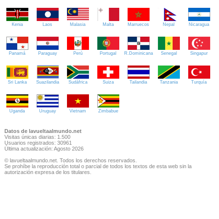
Kenia
Laos
Malasia
Malta
Marruecos
Nepal
Nicaragua
Panamá
Paraguay
Perú
Portugal
R.Dominicana
Senegal
Singapur
Sri Lanka
Suazilandia
Sudáfrica
Suiza
Tailandia
Tanzania
Turquía
Uganda
Uruguay
Vietnam
Zimbabue
Datos de lavueltaalmundo.net
Visitas únicas diarias: 1.500
Usuarios registrados: 30961
Última actualización: Agosto 2026
© lavueltaalmundo.net. Todos los derechos reservados.
Se prohíbe la reproducción total o parcial de todos los textos de esta web sin la
autorización expresa de los titulares.