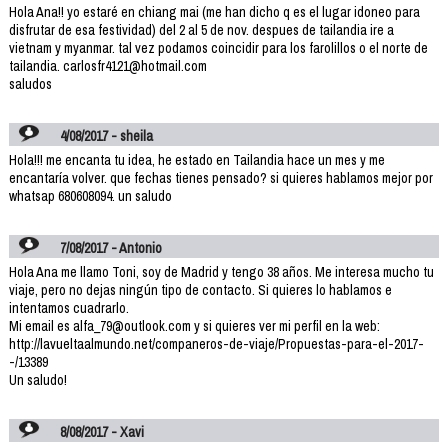
Hola Ana!! yo estaré en chiang mai (me han dicho q es el lugar idoneo para
disfrutar de esa festividad) del 2 al 5 de nov. despues de tailandia ire a
vietnam y myanmar. tal vez podamos coincidir para los farolillos o el norte de
tailandia. carlosfr4121@hotmail.com
saludos
4/08/2017 - sheila
Hola!!! me encanta tu idea, he estado en Tailandia hace un mes y me
encantaría volver. que fechas tienes pensado? si quieres hablamos mejor por
whatsap 680608094. un saludo
7/08/2017 - Antonio
Hola Ana me llamo Toni, soy de Madrid y tengo 38 años. Me interesa mucho tu
viaje, pero no dejas ningún tipo de contacto. Si quieres lo hablamos e
intentamos cuadrarlo.
Mi email es alfa_79@outlook.com y si quieres ver mi perfil en la web:
http://lavueltaalmundo.net/companeros-de-viaje/Propuestas-para-el-2017-
-/13389
Un saludo!
8/08/2017 - Xavi