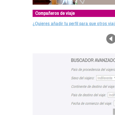
Compañeros de viaje
¿Quieres añadir tu perfil para que otros vi