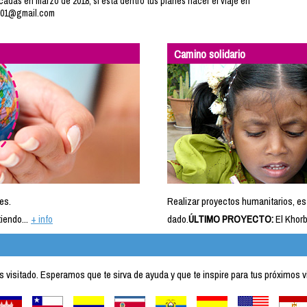
cadas en marzo de 2018, si esta dentro tus planes hacer el viaje en
s001@gmail.com
Camino solidario
es.
Realizar proyectos humanitarios, es
iendo...
+ info
dado.
ÚLTIMO PROYECTO:
El Khorb
visitado. Esperamos que te sirva de ayuda y que te inspire para tus próximos v