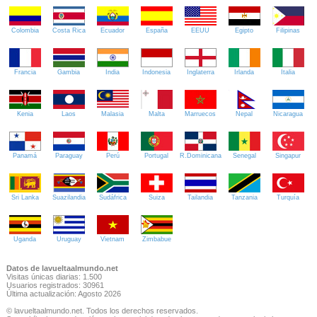
Colombia
Costa Rica
Ecuador
España
EEUU
Egipto
Filipinas
Francia
Gambia
India
Indonesia
Inglaterra
Irlanda
Italia
Kenia
Laos
Malasia
Malta
Marruecos
Nepal
Nicaragua
Panamá
Paraguay
Perú
Portugal
R.Dominicana
Senegal
Singapur
Sri Lanka
Suazilandia
Sudáfrica
Suiza
Tailandia
Tanzania
Turquía
Uganda
Uruguay
Vietnam
Zimbabue
Datos de lavueltaalmundo.net
Visitas únicas diarias: 1.500
Usuarios registrados: 30961
Última actualización: Agosto 2026
© lavueltaalmundo.net. Todos los derechos reservados.