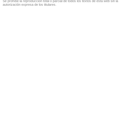
Se prohíbe la reproducción total o parcial de todos los textos de esta web sin la
autorización expresa de los titulares.