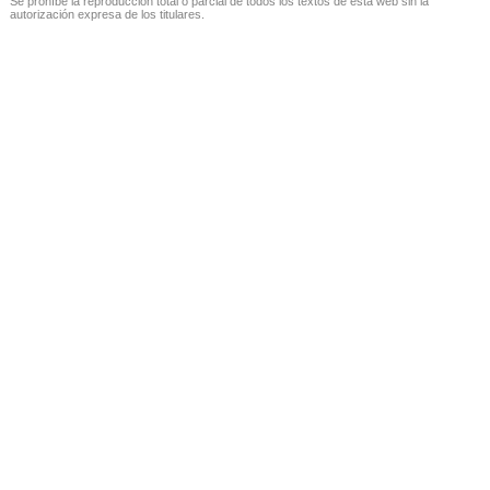
Se prohíbe la reproducción total o parcial de todos los textos de esta web sin la
autorización expresa de los titulares.