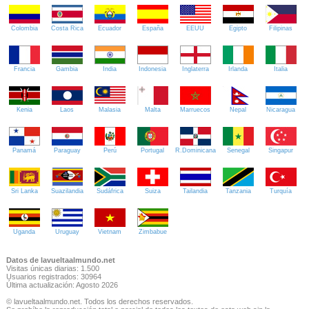
Colombia
Costa Rica
Ecuador
España
EEUU
Egipto
Filipinas
Francia
Gambia
India
Indonesia
Inglaterra
Irlanda
Italia
Kenia
Laos
Malasia
Malta
Marruecos
Nepal
Nicaragua
Panamá
Paraguay
Perú
Portugal
R.Dominicana
Senegal
Singapur
Sri Lanka
Suazilandia
Sudáfrica
Suiza
Tailandia
Tanzania
Turquía
Uganda
Uruguay
Vietnam
Zimbabue
Datos de lavueltaalmundo.net
Visitas únicas diarias: 1.500
Usuarios registrados: 30964
Última actualización: Agosto 2026
© lavueltaalmundo.net. Todos los derechos reservados.