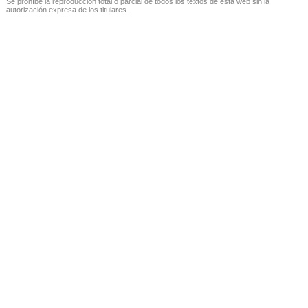
Se prohíbe la reproducción total o parcial de todos los textos de esta web sin la
autorización expresa de los titulares.