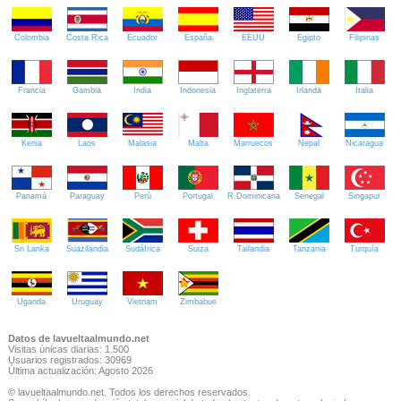
Colombia
Costa Rica
Ecuador
España
EEUU
Egipto
Filipinas
Francia
Gambia
India
Indonesia
Inglaterra
Irlanda
Italia
Kenia
Laos
Malasia
Malta
Marruecos
Nepal
Nicaragua
Panamá
Paraguay
Perú
Portugal
R.Dominicana
Senegal
Singapur
Sri Lanka
Suazilandia
Sudáfrica
Suiza
Tailandia
Tanzania
Turquía
Uganda
Uruguay
Vietnam
Zimbabue
Datos de lavueltaalmundo.net
Visitas únicas diarias: 1.500
Usuarios registrados: 30969
Última actualización: Agosto 2026
© lavueltaalmundo.net. Todos los derechos reservados.