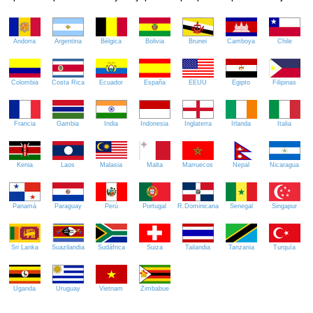
Andorra
Argentina
Bélgica
Bolivia
Brunei
Camboya
Chile
Colombia
Costa Rica
Ecuador
España
EEUU
Egipto
Filipinas
Francia
Gambia
India
Indonesia
Inglaterra
Irlanda
Italia
Kenia
Laos
Malasia
Malta
Marruecos
Nepal
Nicaragua
Panamá
Paraguay
Perú
Portugal
R.Dominicana
Senegal
Singapur
Sri Lanka
Suazilandia
Sudáfrica
Suiza
Tailandia
Tanzania
Turquía
Uganda
Uruguay
Vietnam
Zimbabue