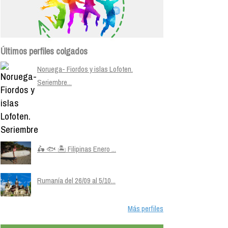
Últimos perfiles colgados
Noruega- Fiordos y islas Lofoten.
Seriembre...
🛵 🐟 🏝️ Filipinas Enero ...
Rumanía del 26/09 al 5/10...
Más perfiles