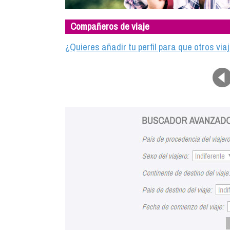
Compañeros de viaje
¿Quieres añadir tu perfil para que otros vi