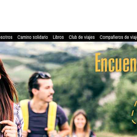
osotros
Camino solidario
Libros
Club de viajes
Compañeros de viaj