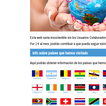
Esta web sería insostenible sin los Usuarios Colaborador
Por 1 € al mes, podrás contribuir a que pueda seguir exist
Info sobre países que hemos visitado
Aquí podrás obtener información de los países que hemos 
Andorra
Argentina
Bélgica
Bolivia
Brunei
C
Inglaterra
Irlanda
Italia
Kenia
Laos
M