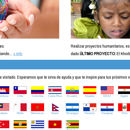
es.
Realizar proyectos humanitarios, es
iendo...
+ info
dado.
ÚLTIMO PROYECTO:
El Khorb
visitado. Esperamos que te sirva de ayuda y que te inspire para tus próximos v
amboya
Chile
Colombia
Costa Rica
Ecuador
España
EEUU
Egipto
alasia
Malta
Marruecos
Nepal
Nicaragua
Panamá
Paraguay
Perú