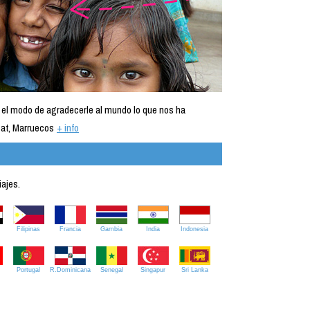
 el modo de agradecerle al mundo lo que nos ha
at, Marruecos
+ info
iajes.
Filipinas
Francia
Gambia
India
Indonesia
Portugal
R.Dominicana
Senegal
Singapur
Sri Lanka