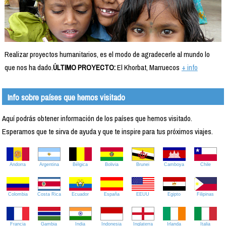
Realizar proyectos humanitarios, es el modo de agradecerle al mundo lo
que nos ha dado.
ÚLTIMO PROYECTO:
El Khorbat, Marruecos
+ info
Info sobre países que hemos visitado
Aquí podrás obtener información de los países que hemos visitado.
Esperamos que te sirva de ayuda y que te inspire para tus próximos viajes.
Andorra
Argentina
Bélgica
Bolivia
Brunei
Camboya
Chile
Colombia
Costa Rica
Ecuador
España
EEUU
Egipto
Filipinas
Francia
Gambia
India
Indonesia
Inglaterra
Irlanda
Italia