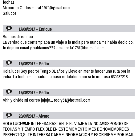
fechas
Mi correo Carlos.moral.1979@gmail.com
Saludos
17/08/2017 - Enrique
Buenos dias Luce.
La verdad que contemplaba un viaje a la India pero nunca me había decidido,
te dejo mi email y hablamos??? emacosta1757@hotmail.com
17/08/2017 - Pedro
Hola luce! Soy pedro! Tengo 31 años y Llevo en mente hacer una ruta por la
india. La fecha me cuadra, te paso mi telefono por si te interesa 630437218
17/08/2017 - Pedro
Ahh y olvide mi correo jajaja... rodry61@hotmail.com
23/09/2017 - Alvaro
HOLA LUCE!!!ME INTERESA BASTANTE EL VIAJE A LA INDIA!!DISPONGO DE
FECHAS Y TIEMPO FLEXIBLE EN ESTE MOMENTO,MES DE NOVIEMBRE ES
PERFECTO,SI TE INTERESA DARME INFORMACION Y ESCRIBIRME POR MAIL