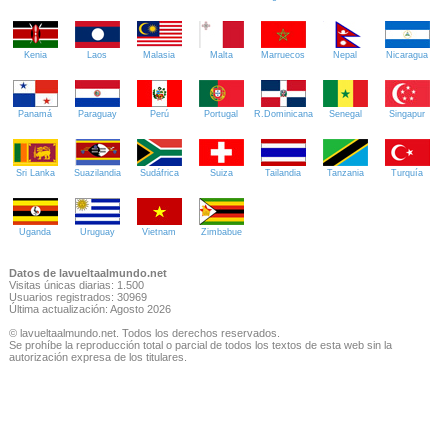
Kenia
Laos
Malasia
Malta
Marruecos
Nepal
Nicaragua
Panamá
Paraguay
Perú
Portugal
R.Dominicana
Senegal
Singapur
Sri Lanka
Suazilandia
Sudáfrica
Suiza
Tailandia
Tanzania
Turquía
Uganda
Uruguay
Vietnam
Zimbabue
Datos de lavueltaalmundo.net
Visitas únicas diarias: 1.500
Usuarios registrados: 30969
Última actualización: Agosto 2026
© lavueltaalmundo.net. Todos los derechos reservados.
Se prohíbe la reproducción total o parcial de todos los textos de esta web sin la
autorización expresa de los titulares.